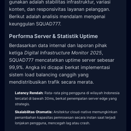
gunakan adalah stabilitas infrastruktur, variasi
konten, dan responsivitas layanan pelanggan.
Berikut adalah analisis mendalam mengenai
keunggulan SQUAD777.
Performa Server & Statistik Uptime
Berdasarkan data internal dan laporan pihak
ketiga
Digital Infrastructure Monitor 2025
,
SQUAD777 mencatatkan uptime server sebesar
99,9%. Angka ini dicapai berkat implementasi
sistem load balancing canggih yang
mendistribusikan trafik secara merata.
Latency Rendah:
Rata-rata ping pengguna di wilayah Indonesia
tercatat di bawah 30ms, berkat penempatan server edge yang
strategis.
Skalabilitas Otomatis:
Arsitektur cloud-native memungkinkan
penambahan kapasitas pemrosesan secara instan saat terjadi
lonjakan pengguna, mencegah lag atau crash.