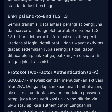
standar industri tertinggi.
Enkripsi End-to-End TLS 1.3
Semua transmisi data antara perangkat pengguna
dan server dilindungi oleh protokol enkripsi TLS
1.3 terbaru. Ini berarti informasi sensitif seperti
kredensial login, detail profil, dan riwayat aktivitas
diacak sedemikian rupa sehingga tidak dapat
dibaca oleh pihak ketiga, bahkan jika disadap di
tengah jalur transmisi.
Protokol Two-Factor Authentication (2FA)
SQUAD777 mewajibkan dan memudahkan aktivasi
fitur 2FA. Dengan lapisan keamanan tambahan ini,
akses ke akun tidak hanya memerlukan password,
tetapi juga kode verifikasi unik yang dikirim via
SMS atau aplikasi authenticator. Langkah ini
secara efektif menetralkan risiko pencurian akun