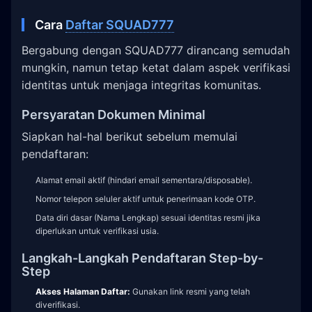
Cara
Daftar SQUAD777
Bergabung dengan SQUAD777 dirancang semudah
mungkin, namun tetap ketat dalam aspek verifikasi
identitas untuk menjaga integritas komunitas.
Persyaratan Dokumen Minimal
Siapkan hal-hal berikut sebelum memulai
pendaftaran:
Alamat email aktif (hindari email sementara/disposable).
Nomor telepon seluler aktif untuk penerimaan kode OTP.
Data diri dasar (Nama Lengkap) sesuai identitas resmi jika
diperlukan untuk verifikasi usia.
Langkah-Langkah Pendaftaran Step-by-
Step
Akses Halaman Daftar:
Gunakan link resmi yang telah
diverifikasi.