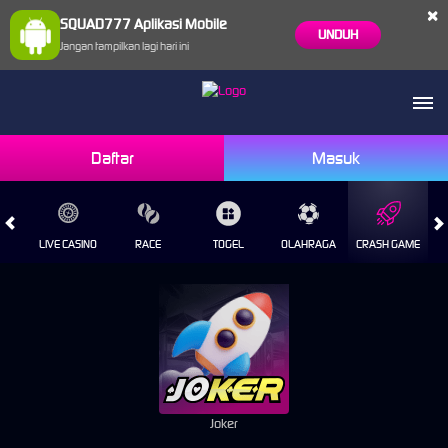
×
SQUAD777 Aplikasi Mobile
UNDUH
Jangan tampilkan lagi hari ini
Daftar
Masuk
S
LIVE CASINO
RACE
TOGEL
OLAHRAGA
CRASH GAME
Joker