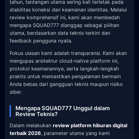
tahun, tantangan utama sering kali terletak pada
stabilitas koneksi dan keamanan identitas. Melalui
review komprehensif ini, kami akan membedah
mengapa SQUAD777 dianggap sebagai pilihan
utama, berdasarkan data teknis terkini dan
feedback pengguna nyata.
Fokus ulasan kami adalah transparansi. Kami akan
mengupas arsitektur cloud-native platform ini,
protokol keamanannya, serta langkah-langkah
praktis untuk memastikan pengalaman bermain
Anda bebas dari gangguan teknis maupun risiko
siber.
Mengapa SQUAD777 Unggul dalam
Review Teknis?
Dalam melakukan
review platform hiburan digital
terbaik 2026
, parameter utama yang kami