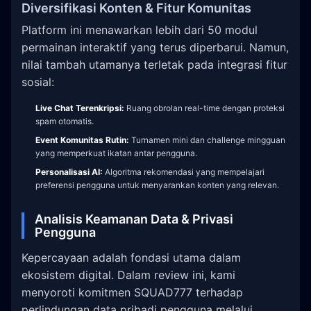
Diversifikasi Konten & Fitur Komunitas
Platform ini menawarkan lebih dari 50 modul
permainan interaktif yang terus diperbarui. Namun,
nilai tambah utamanya terletak pada integrasi fitur
sosial:
Live Chat Terenkripsi:
Ruang obrolan real-time dengan proteksi
spam otomatis.
Event Komunitas Rutin:
Turnamen mini dan challenge mingguan
yang memperkuat ikatan antar pengguna.
Personalisasi AI:
Algoritma rekomendasi yang mempelajari
preferensi pengguna untuk menyarankan konten yang relevan.
Analisis Keamanan Data & Privasi
Pengguna
Kepercayaan adalah fondasi utama dalam
ekosistem digital. Dalam review ini, kami
menyoroti komitmen SQUAD777 terhadap
perlindungan data pribadi pengguna melalui