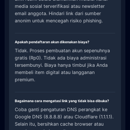
media sosial terverifikasi atau newsletter
email anggota. Hindari link dari sumber
anonim untuk mencegah risiko phishing.
Apakah pendaftaran akun dikenakan biaya?
Tidak. Proses pembuatan akun sepenuhnya
gratis (Rp0). Tidak ada biaya administrasi
tersembunyi. Biaya hanya timbul jika Anda
membeli item digital atau langganan
premium.
Bagaimana cara mengatasi link yang tidak bisa dibuka?
Coba ganti pengaturan DNS perangkat ke
Google DNS (8.8.8.8) atau Cloudflare (1.1.1.1).
Selain itu, bersihkan cache browser atau