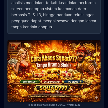
analisis mendalam terkait keandalan performa
server, penerapan sistem keamanan data
berbasis TLS 1.3, hingga panduan teknis agar
pengguna dapat mengaksesnya dengan lancar
tanpa kendala apapun.
Ilustrasi antarmuka akses SQUAD777 versi 2026