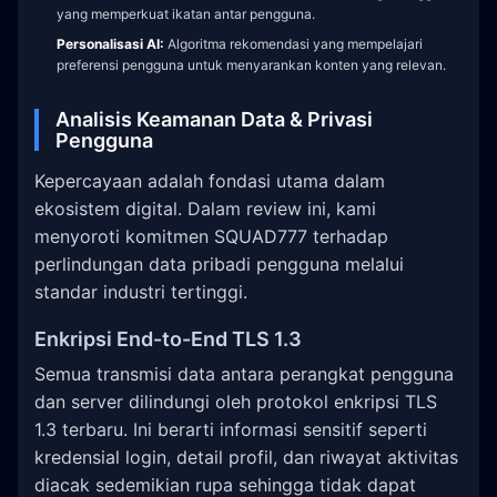
yang memperkuat ikatan antar pengguna.
Personalisasi AI:
Algoritma rekomendasi yang mempelajari
preferensi pengguna untuk menyarankan konten yang relevan.
Analisis Keamanan Data & Privasi
Pengguna
Kepercayaan adalah fondasi utama dalam
ekosistem digital. Dalam review ini, kami
menyoroti komitmen SQUAD777 terhadap
perlindungan data pribadi pengguna melalui
standar industri tertinggi.
Enkripsi End-to-End TLS 1.3
Semua transmisi data antara perangkat pengguna
dan server dilindungi oleh protokol enkripsi TLS
1.3 terbaru. Ini berarti informasi sensitif seperti
kredensial login, detail profil, dan riwayat aktivitas
diacak sedemikian rupa sehingga tidak dapat