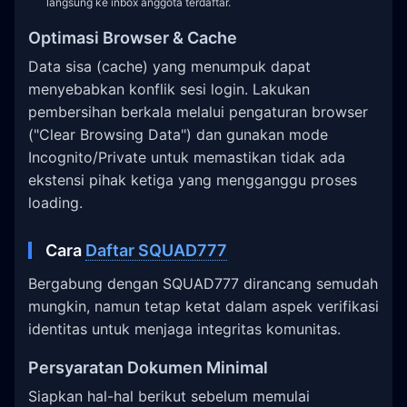
langsung ke inbox anggota terdaftar.
Optimasi Browser & Cache
Data sisa (cache) yang menumpuk dapat
menyebabkan konflik sesi login. Lakukan
pembersihan berkala melalui pengaturan browser
("Clear Browsing Data") dan gunakan mode
Incognito/Private untuk memastikan tidak ada
ekstensi pihak ketiga yang mengganggu proses
loading.
Cara
Daftar SQUAD777
Bergabung dengan SQUAD777 dirancang semudah
mungkin, namun tetap ketat dalam aspek verifikasi
identitas untuk menjaga integritas komunitas.
Persyaratan Dokumen Minimal
Siapkan hal-hal berikut sebelum memulai