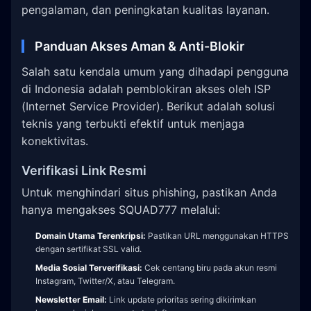
pengalaman, dan peningkatan kualitas layanan.
Panduan Akses Aman & Anti-Blokir
Salah satu kendala umum yang dihadapi pengguna
di Indonesia adalah pemblokiran akses oleh ISP
(Internet Service Provider). Berikut adalah solusi
teknis yang terbukti efektif untuk menjaga
konektivitas.
Verifikasi Link Resmi
Untuk menghindari situs phishing, pastikan Anda
hanya mengakses SQUAD777 melalui:
Domain Utama Terenkripsi:
Pastikan URL menggunakan HTTPS
dengan sertifikat SSL valid.
Media Sosial Terverifikasi:
Cek centang biru pada akun resmi
Instagram, Twitter/X, atau Telegram.
Newsletter Email:
Link update prioritas sering dikirimkan