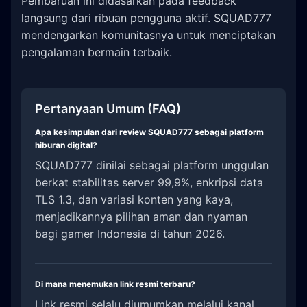
Pembaruan ini didasarkan pada feedback
langsung dari ribuan pengguna aktif. SQUAD777
mendengarkan komunitasnya untuk menciptakan
pengalaman bermain terbaik.
Pertanyaan Umum (FAQ)
Apa kesimpulan dari review SQUAD777 sebagai platform
hiburan digital?
SQUAD777 dinilai sebagai platform unggulan
berkat stabilitas server 99,9%, enkripsi data
TLS 1.3, dan variasi konten yang kaya,
menjadikannya pilihan aman dan nyaman
bagi gamer Indonesia di tahun 2026.
Di mana menemukan link resmi terbaru?
Link resmi selalu diumumkan melalui kanal