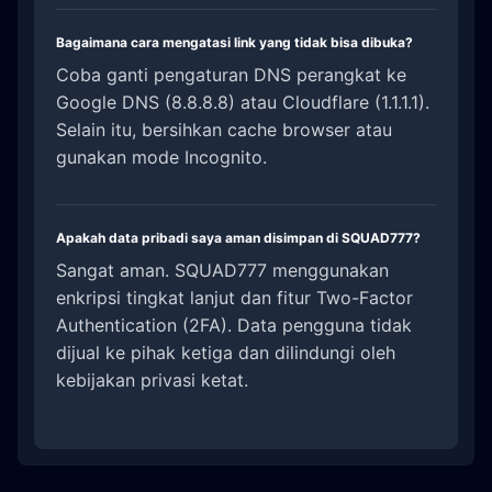
Bagaimana cara mengatasi link yang tidak bisa dibuka?
Coba ganti pengaturan DNS perangkat ke
Google DNS (8.8.8.8) atau Cloudflare (1.1.1.1).
Selain itu, bersihkan cache browser atau
gunakan mode Incognito.
Apakah data pribadi saya aman disimpan di SQUAD777?
Sangat aman. SQUAD777 menggunakan
enkripsi tingkat lanjut dan fitur Two-Factor
Authentication (2FA). Data pengguna tidak
dijual ke pihak ketiga dan dilindungi oleh
kebijakan privasi ketat.