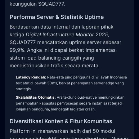
keunggulan SQUAD777.
Performa Server & Statistik Uptime
Berdasarkan data internal dan laporan pihak
ketiga
Digital Infrastructure Monitor 2025
,
SQUAD777 mencatatkan uptime server sebesar
99,9%. Angka ini dicapai berkat implementasi
sistem load balancing canggih yang
mendistribusikan trafik secara merata.
Latency Rendah:
Rata-rata ping pengguna di wilayah Indonesia
tercatat di bawah 30ms, berkat penempatan server edge yang
strategis.
Skalabilitas Otomatis:
Arsitektur cloud-native memungkinkan
penambahan kapasitas pemrosesan secara instan saat terjadi
lonjakan pengguna, mencegah lag atau crash.
Diversifikasi Konten & Fitur Komunitas
Platform ini menawarkan lebih dari 50 modul
permainan interaktif yang terus diperbarui. Namun,