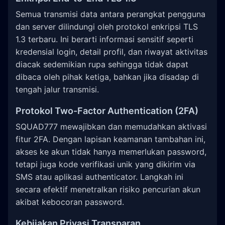
Semua transmisi data antara perangkat pengguna
dan server dilindungi oleh protokol enkripsi TLS
1.3 terbaru. Ini berarti informasi sensitif seperti
kredensial login, detail profil, dan riwayat aktivitas
diacak sedemikian rupa sehingga tidak dapat
dibaca oleh pihak ketiga, bahkan jika disadap di
tengah jalur transmisi.
Protokol Two-Factor Authentication (2FA)
SQUAD777 mewajibkan dan memudahkan aktivasi
fitur 2FA. Dengan lapisan keamanan tambahan ini,
akses ke akun tidak hanya memerlukan password,
tetapi juga kode verifikasi unik yang dikirim via
SMS atau aplikasi authenticator. Langkah ini
secara efektif menetralkan risiko pencurian akun
akibat kebocoran password.
Kebijakan Privasi Transparan