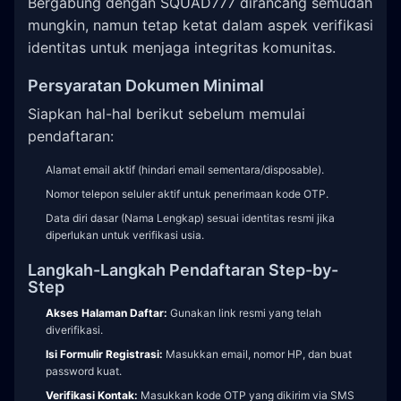
Bergabung dengan SQUAD777 dirancang semudah
mungkin, namun tetap ketat dalam aspek verifikasi
identitas untuk menjaga integritas komunitas.
Persyaratan Dokumen Minimal
Siapkan hal-hal berikut sebelum memulai
pendaftaran:
Alamat email aktif (hindari email sementara/disposable).
Nomor telepon seluler aktif untuk penerimaan kode OTP.
Data diri dasar (Nama Lengkap) sesuai identitas resmi jika
diperlukan untuk verifikasi usia.
Langkah-Langkah Pendaftaran Step-by-
Step
Akses Halaman Daftar:
Gunakan link resmi yang telah
diverifikasi.
Isi Formulir Registrasi:
Masukkan email, nomor HP, dan buat
password kuat.
Verifikasi Kontak:
Masukkan kode OTP yang dikirim via SMS