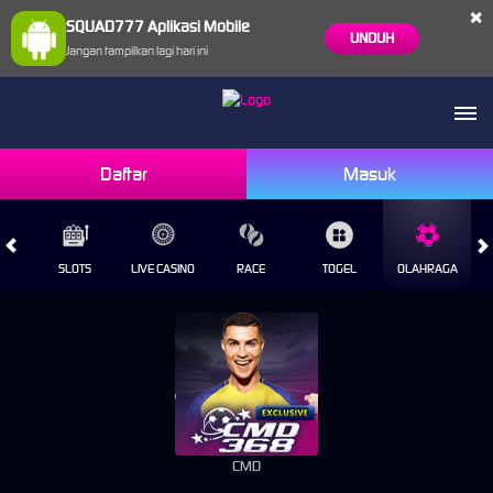
×
SQUAD777 Aplikasi Mobile
UNDUH
Jangan tampilkan lagi hari ini
Daftar
Masuk
MES
SLOTS
LIVE CASINO
RACE
TOGEL
OLAHRAGA
C
CMD