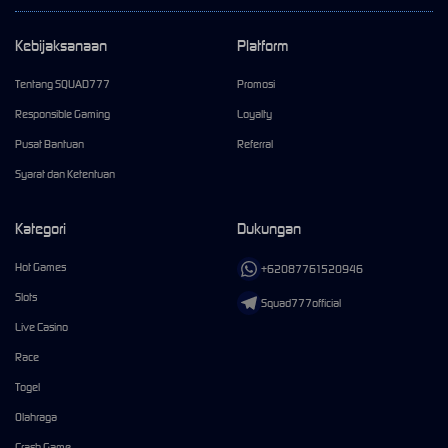
Kebijaksanaan
Platform
Tentang SQUAD777
Promosi
Responsible Gaming
Loyalty
Pusat Bantuan
Referral
Syarat dan Ketentuan
Kategori
Dukungan
Hot Games
+62087761520946
Slots
Squad777official
Live Casino
Race
Togel
Olahraga
Crash Game