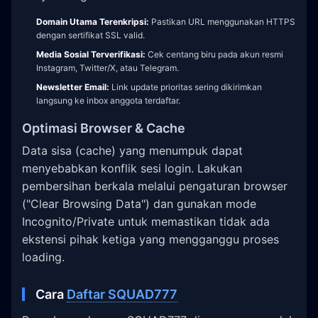
Domain Utama Terenkripsi:
Pastikan URL menggunakan HTTPS
dengan sertifikat SSL valid.
Media Sosial Terverifikasi:
Cek centang biru pada akun resmi
Instagram, Twitter/X, atau Telegram.
Newsletter Email:
Link update prioritas sering dikirimkan
langsung ke inbox anggota terdaftar.
Optimasi Browser & Cache
Data sisa (cache) yang menumpuk dapat
menyebabkan konflik sesi login. Lakukan
pembersihan berkala melalui pengaturan browser
("Clear Browsing Data") dan gunakan mode
Incognito/Private untuk memastikan tidak ada
ekstensi pihak ketiga yang mengganggu proses
loading.
Cara
Daftar SQUAD777