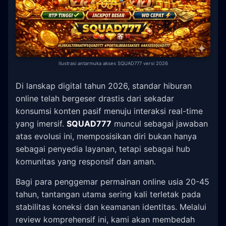
Ilustrasi antarmuka akses SQUAD777 versi 2026
Di lanskap digital tahun 2026, standar hiburan
online telah bergeser drastis dari sekadar
konsumsi konten pasif menuju interaksi real-time
yang imersif.
SQUAD777
muncul sebagai jawaban
atas evolusi ini, memposisikan diri bukan hanya
sebagai penyedia layanan, tetapi sebagai hub
komunitas yang responsif dan aman.
Bagi para penggemar permainan online usia 20-45
tahun, tantangan utama sering kali terletak pada
stabilitas koneksi dan keamanan identitas. Melalui
review komprehensif ini, kami akan membedah