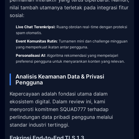
nilai tambah utamanya terletak pada integrasi fitur
sosial:
Live Chat Terenkripsi:
Ruang obrolan real-time dengan proteksi
spam otomatis.
Event Komunitas Rutin:
Turnamen mini dan challenge mingguan
yang memperkuat ikatan antar pengguna.
Personalisasi AI:
Algoritma rekomendasi yang mempelajari
preferensi pengguna untuk menyarankan konten yang relevan.
Analisis Keamanan Data & Privasi
Pengguna
Kepercayaan adalah fondasi utama dalam
ekosistem digital. Dalam review ini, kami
menyoroti komitmen SQUAD777 terhadap
perlindungan data pribadi pengguna melalui
standar industri tertinggi.
Enkripsi End-to-End TLS 1.3