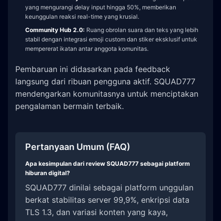
yang mengurangi delay input hingga 50%, memberikan
keunggulan reaksi real-time yang krusial.
Community Hub 2.0:
Ruang obrolan suara dan teks yang lebih
stabil dengan integrasi emoji custom dan stiker eksklusif untuk
mempererat ikatan antar anggota komunitas.
Pembaruan ini didasarkan pada feedback
langsung dari ribuan pengguna aktif. SQUAD777
mendengarkan komunitasnya untuk menciptakan
pengalaman bermain terbaik.
Pertanyaan Umum (FAQ)
Apa kesimpulan dari review SQUAD777 sebagai platform
hiburan digital?
SQUAD777 dinilai sebagai platform unggulan
berkat stabilitas server 99,9%, enkripsi data
TLS 1.3, dan variasi konten yang kaya,