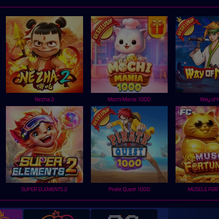
Nezha 2
Mochi Mania 1000
Way of N
SUPER ELEMENTS 2
Pirate Quest 1000
MUSCLE FOR