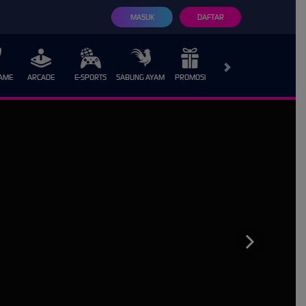
MASUK
DAFTAR
GAME
ARCADE
E-SPORTS
SABUNG AYAM
PROMOSI