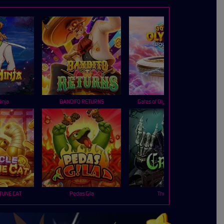
inja
BANDITO RETURNS
Gates of Olympus Roulette
TUNE CAT
Pedas Gila
The Crypt