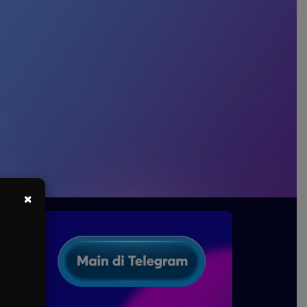
Pindai kode
untuk Und
Android A
×