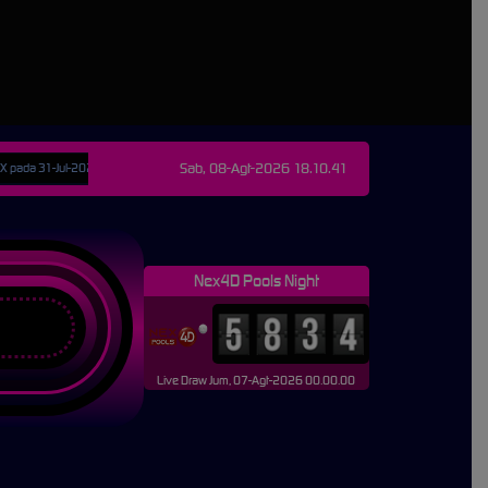
Sab, 08-Agt-2026 18.10.41
-Jul-2026 dari 00.00.00 sampai 31-Jul-2027 00.00.00. Selama waktu ini, MarbleX permainan ti
Nex4D Pools Night
Live Draw Jum, 07-Agt-2026 00.00.00