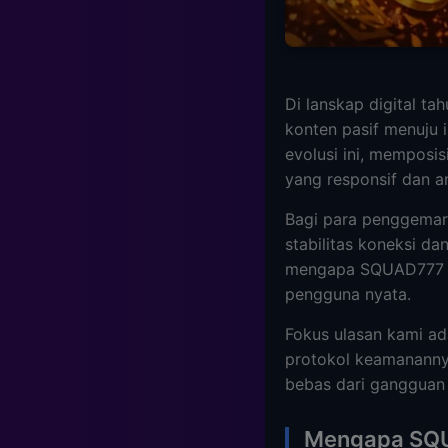
Di lanskap digital ta
konten pasif menuju i
evolusi ini, memposi
yang responsif dan a
Bagi para penggemar 
stabilitas koneksi d
mengapa SQUAD777 dia
pengguna nyata.
Fokus ulasan kami ada
protokol keamananny
bebas dari gangguan 
Mengapa SQU