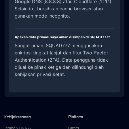
Google DNS (8.8.8.8) atau Cloudflare (1.1.1.1).
Selain itu, bersihkan cache browser atau
gunakan mode Incognito.
Apakah data pribadi saya aman disimpan di SQUAD777?
Sangat aman. SQUAD777 menggunakan
enkripsi tingkat lanjut dan fitur Two-Factor
Authentication (2FA). Data pengguna tidak
dijual ke pihak ketiga dan dilindungi oleh
kebijakan privasi ketat.
Kebijaksanaan
Platform
Tentang SQUAD777
Promosi