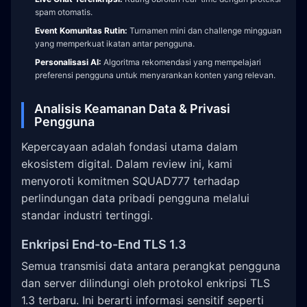
spam otomatis.
Event Komunitas Rutin:
Turnamen mini dan challenge mingguan
yang memperkuat ikatan antar pengguna.
Personalisasi AI:
Algoritma rekomendasi yang mempelajari
preferensi pengguna untuk menyarankan konten yang relevan.
Analisis Keamanan Data & Privasi
Pengguna
Kepercayaan adalah fondasi utama dalam
ekosistem digital. Dalam review ini, kami
menyoroti komitmen SQUAD777 terhadap
perlindungan data pribadi pengguna melalui
standar industri tertinggi.
Enkripsi End-to-End TLS 1.3
Semua transmisi data antara perangkat pengguna
dan server dilindungi oleh protokol enkripsi TLS
1.3 terbaru. Ini berarti informasi sensitif seperti