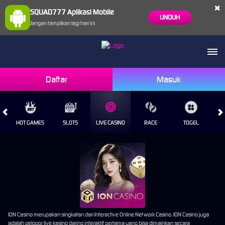
×
SQUAD777 Aplikasi Mobile
UNDUH
Jangan tampilkan lagi hari ini
Daftar
Masuk
HOT GAMES
SLOTS
LIVE CASINO
RACE
TOGEL
OL
ION Casino merupakan singkatan dari Interactive Online Network Casino. ION Casino juga
adalah pelopor live kasino daring interaktif pertama yang bisa dimainkan secara