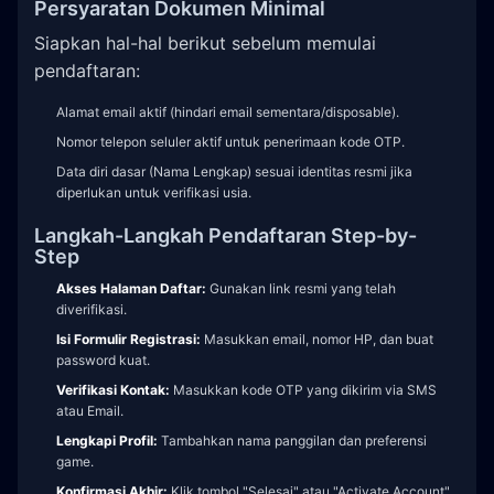
Persyaratan Dokumen Minimal
Siapkan hal-hal berikut sebelum memulai
pendaftaran:
Alamat email aktif (hindari email sementara/disposable).
Nomor telepon seluler aktif untuk penerimaan kode OTP.
Data diri dasar (Nama Lengkap) sesuai identitas resmi jika
diperlukan untuk verifikasi usia.
Langkah-Langkah Pendaftaran Step-by-
Step
Akses Halaman Daftar:
Gunakan link resmi yang telah
diverifikasi.
Isi Formulir Registrasi:
Masukkan email, nomor HP, dan buat
password kuat.
Verifikasi Kontak:
Masukkan kode OTP yang dikirim via SMS
atau Email.
Lengkapi Profil:
Tambahkan nama panggilan dan preferensi
game.
Konfirmasi Akhir:
Klik tombol "Selesai" atau "Activate Account".