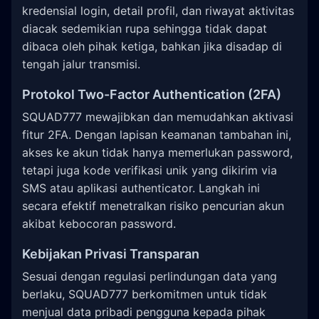
kredensial login, detail profil, dan riwayat aktivitas
diacak sedemikian rupa sehingga tidak dapat
dibaca oleh pihak ketiga, bahkan jika disadap di
tengah jalur transmisi.
Protokol Two-Factor Authentication (2FA)
SQUAD777 mewajibkan dan memudahkan aktivasi
fitur 2FA. Dengan lapisan keamanan tambahan ini,
akses ke akun tidak hanya memerlukan password,
tetapi juga kode verifikasi unik yang dikirim via
SMS atau aplikasi authenticator. Langkah ini
secara efektif menetralkan risiko pencurian akun
akibat kebocoran password.
Kebijakan Privasi Transparan
Sesuai dengan regulasi perlindungan data yang
berlaku, SQUAD777 berkomitmen untuk tidak
menjual data pribadi pengguna kepada pihak