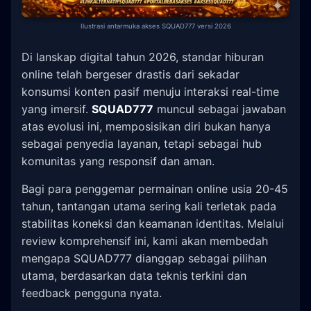
Ilustrasi antarmuka akses SQUAD777 versi 2026
Di lanskap digital tahun 2026, standar hiburan
online telah bergeser drastis dari sekadar
konsumsi konten pasif menuju interaksi real-time
yang imersif.
SQUAD777
muncul sebagai jawaban
atas evolusi ini, memposisikan diri bukan hanya
sebagai penyedia layanan, tetapi sebagai hub
komunitas yang responsif dan aman.
Bagi para penggemar permainan online usia 20-45
tahun, tantangan utama sering kali terletak pada
stabilitas koneksi dan keamanan identitas. Melalui
review komprehensif ini, kami akan membedah
mengapa SQUAD777 dianggap sebagai pilihan
utama, berdasarkan data teknis terkini dan
feedback pengguna nyata.