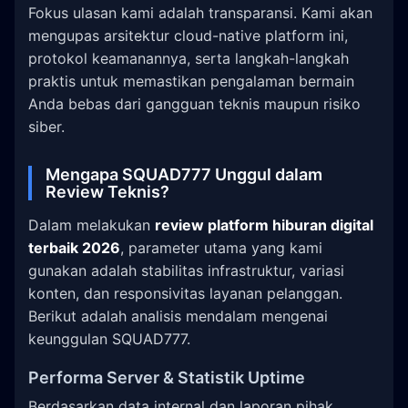
Fokus ulasan kami adalah transparansi. Kami akan
mengupas arsitektur cloud-native platform ini,
protokol keamanannya, serta langkah-langkah
praktis untuk memastikan pengalaman bermain
Anda bebas dari gangguan teknis maupun risiko
siber.
Mengapa SQUAD777 Unggul dalam
Review Teknis?
Dalam melakukan
review platform hiburan digital
terbaik 2026
, parameter utama yang kami
gunakan adalah stabilitas infrastruktur, variasi
konten, dan responsivitas layanan pelanggan.
Berikut adalah analisis mendalam mengenai
keunggulan SQUAD777.
Performa Server & Statistik Uptime
Berdasarkan data internal dan laporan pihak