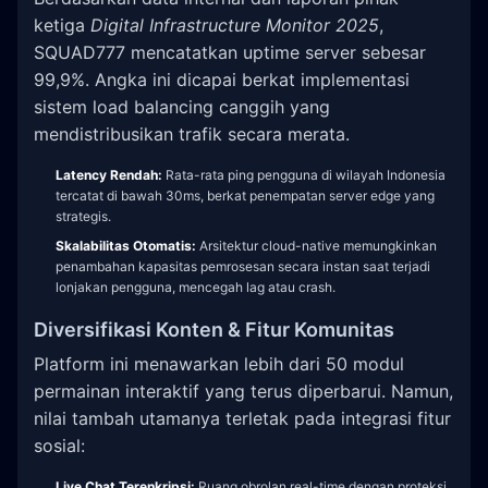
ketiga
Digital Infrastructure Monitor 2025
,
SQUAD777 mencatatkan uptime server sebesar
99,9%. Angka ini dicapai berkat implementasi
sistem load balancing canggih yang
mendistribusikan trafik secara merata.
Latency Rendah:
Rata-rata ping pengguna di wilayah Indonesia
tercatat di bawah 30ms, berkat penempatan server edge yang
strategis.
Skalabilitas Otomatis:
Arsitektur cloud-native memungkinkan
penambahan kapasitas pemrosesan secara instan saat terjadi
lonjakan pengguna, mencegah lag atau crash.
Diversifikasi Konten & Fitur Komunitas
Platform ini menawarkan lebih dari 50 modul
permainan interaktif yang terus diperbarui. Namun,
nilai tambah utamanya terletak pada integrasi fitur
sosial:
Live Chat Terenkripsi:
Ruang obrolan real-time dengan proteksi