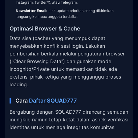
Instagram, Twitter/X, atau Telegram.
Newsletter Email:
Link update prioritas sering dikirimkan
langsung ke inbox anggota terdaftar.
Optimasi Browser & Cache
Data sisa (cache) yang menumpuk dapat
menyebabkan konflik sesi login. Lakukan
pembersihan berkala melalui pengaturan browser
("Clear Browsing Data") dan gunakan mode
Incognito/Private untuk memastikan tidak ada
ekstensi pihak ketiga yang mengganggu proses
loading.
Cara
Daftar SQUAD777
Bergabung dengan SQUAD777 dirancang semudah
mungkin, namun tetap ketat dalam aspek verifikasi
identitas untuk menjaga integritas komunitas.