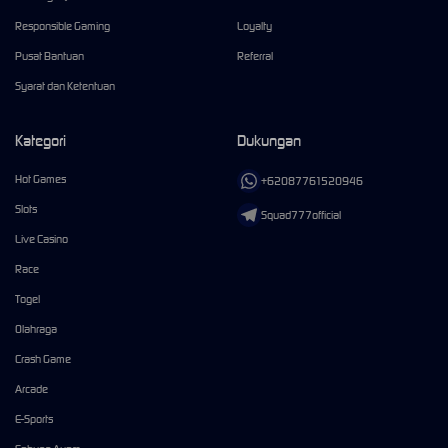
Responsible Gaming
Loyalty
Pusat Bantuan
Referral
Syarat dan Ketentuan
Kategori
Dukungan
Hot Games
+62087761520946
Slots
Squad777official
Live Casino
Race
Togel
Olahraga
Crash Game
Arcade
E-Sports