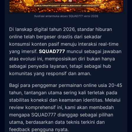
Ilustrasi antarmuka akses SQUAD777 versi 2026
Di lanskap digital tahun 2026, standar hiburan
online telah bergeser drastis dari sekadar
konsumsi konten pasif menuju interaksi real-time
yang imersif.
SQUAD777
muncul sebagai jawaban
atas evolusi ini, memposisikan diri bukan hanya
sebagai penyedia layanan, tetapi sebagai hub
komunitas yang responsif dan aman.
Bagi para penggemar permainan online usia 20-45
tahun, tantangan utama sering kali terletak pada
stabilitas koneksi dan keamanan identitas. Melalui
review komprehensif ini, kami akan membedah
mengapa SQUAD777 dianggap sebagai pilihan
utama, berdasarkan data teknis terkini dan
feedback pengguna nyata.