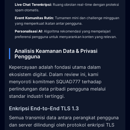
Live Chat Terenkripsi:
Ruang obrolan real-time dengan proteksi
spam otomatis.
Event Komunitas Rutin:
Turnamen mini dan challenge mingguan
yang memperkuat ikatan antar pengguna.
Personalisasi AI:
Algoritma rekomendasi yang mempelajari
preferensi pengguna untuk menyarankan konten yang relevan.
Analisis Keamanan Data & Privasi
Pengguna
Kepercayaan adalah fondasi utama dalam
ekosistem digital. Dalam review ini, kami
menyoroti komitmen SQUAD777 terhadap
perlindungan data pribadi pengguna melalui
standar industri tertinggi.
Enkripsi End-to-End TLS 1.3
Semua transmisi data antara perangkat pengguna
dan server dilindungi oleh protokol enkripsi TLS