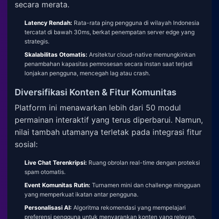
secara merata.
Latency Rendah:
Rata-rata ping pengguna di wilayah Indonesia
tercatat di bawah 30ms, berkat penempatan server edge yang
strategis.
Skalabilitas Otomatis:
Arsitektur cloud-native memungkinkan
penambahan kapasitas pemrosesan secara instan saat terjadi
lonjakan pengguna, mencegah lag atau crash.
Diversifikasi Konten & Fitur Komunitas
Platform ini menawarkan lebih dari 50 modul
permainan interaktif yang terus diperbarui. Namun,
nilai tambah utamanya terletak pada integrasi fitur
sosial:
Live Chat Terenkripsi:
Ruang obrolan real-time dengan proteksi
spam otomatis.
Event Komunitas Rutin:
Turnamen mini dan challenge mingguan
yang memperkuat ikatan antar pengguna.
Personalisasi AI:
Algoritma rekomendasi yang mempelajari
preferensi pengguna untuk menyarankan konten yang relevan.