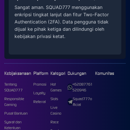
Sangat aman. SQUAD777 menggunakan
enkripsi tingkat lanjut dan fitur Two-Factor
Authentication (2FA). Data pengguna tidak
dijual ke pihak ketiga dan dilindungi oleh
kebijakan privasi ketat.
Kebijaksanaan
Platform
Kategori
Dukungan
Komunitas
Tentang
Promosi
Hot
+62087761
SQUAD777
Games
520946
Loyalty
Responsible
Slots
Squad777o
Referral
Gaming
fficial
Live
Pusat Bantuan
Casino
Syarat dan
Race
Ketentuan