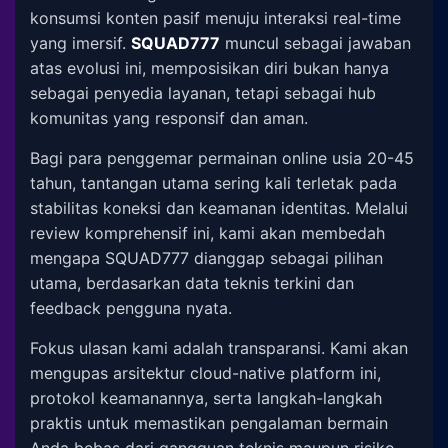
konsumsi konten pasif menuju interaksi real-time
yang imersif.
SQUAD777
muncul sebagai jawaban
atas evolusi ini, memposisikan diri bukan hanya
sebagai penyedia layanan, tetapi sebagai hub
komunitas yang responsif dan aman.
Bagi para penggemar permainan online usia 20-45
tahun, tantangan utama sering kali terletak pada
stabilitas koneksi dan keamanan identitas. Melalui
review komprehensif ini, kami akan membedah
mengapa SQUAD777 dianggap sebagai pilihan
utama, berdasarkan data teknis terkini dan
feedback pengguna nyata.
Fokus ulasan kami adalah transparansi. Kami akan
mengupas arsitektur cloud-native platform ini,
protokol keamanannya, serta langkah-langkah
praktis untuk memastikan pengalaman bermain
Anda bebas dari gangguan teknis maupun risiko