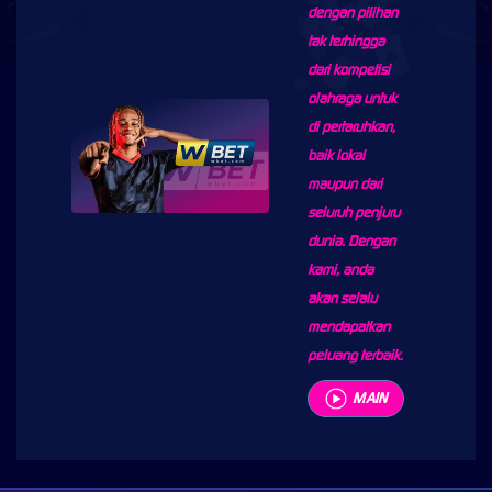
dengan pilihan
tak terhingga
dari kompetisi
olahraga untuk
di pertaruhkan,
baik lokal
maupun dari
seluruh penjuru
dunia. Dengan
kami, anda
akan selalu
mendapatkan
peluang terbaik.
MAIN