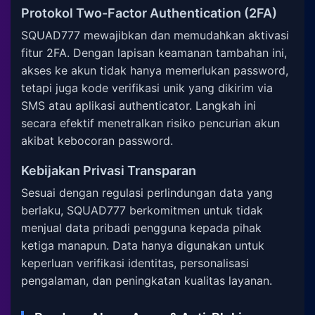
Protokol Two-Factor Authentication (2FA)
SQUAD777 mewajibkan dan memudahkan aktivasi
fitur 2FA. Dengan lapisan keamanan tambahan ini,
akses ke akun tidak hanya memerlukan password,
tetapi juga kode verifikasi unik yang dikirim via
SMS atau aplikasi authenticator. Langkah ini
secara efektif menetralkan risiko pencurian akun
akibat kebocoran password.
Kebijakan Privasi Transparan
Sesuai dengan regulasi perlindungan data yang
berlaku, SQUAD777 berkomitmen untuk tidak
menjual data pribadi pengguna kepada pihak
ketiga manapun. Data hanya digunakan untuk
keperluan verifikasi identitas, personalisasi
pengalaman, dan peningkatan kualitas layanan.