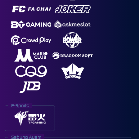
E-Sports
Sabung Ayam