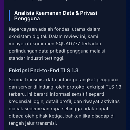
Analisis Keamanan Data & Privasi
Pengguna
Kepercayaan adalah fondasi utama dalam
ekosistem digital. Dalam review ini, kami
menyoroti komitmen SQUAD777 terhadap
perlindungan data pribadi pengguna melalui
standar industri tertinggi.
Enkripsi End-to-End TLS 1.3
Semua transmisi data antara perangkat pengguna
dan server dilindungi oleh protokol enkripsi TLS 1.3
terbaru. Ini berarti informasi sensitif seperti
kredensial login, detail profil, dan riwayat aktivitas
diacak sedemikian rupa sehingga tidak dapat
dibaca oleh pihak ketiga, bahkan jika disadap di
tengah jalur transmisi.