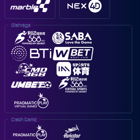
Olahraga
Crash Game