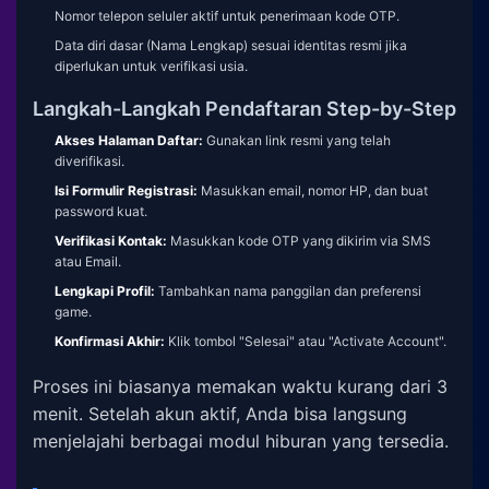
Nomor telepon seluler aktif untuk penerimaan kode OTP.
Data diri dasar (Nama Lengkap) sesuai identitas resmi jika
diperlukan untuk verifikasi usia.
Langkah-Langkah Pendaftaran Step-by-Step
Akses Halaman Daftar:
Gunakan link resmi yang telah
diverifikasi.
Isi Formulir Registrasi:
Masukkan email, nomor HP, dan buat
password kuat.
Verifikasi Kontak:
Masukkan kode OTP yang dikirim via SMS
atau Email.
Lengkapi Profil:
Tambahkan nama panggilan dan preferensi
game.
Konfirmasi Akhir:
Klik tombol "Selesai" atau "Activate Account".
Proses ini biasanya memakan waktu kurang dari 3
menit. Setelah akun aktif, Anda bisa langsung
menjelajahi berbagai modul hiburan yang tersedia.