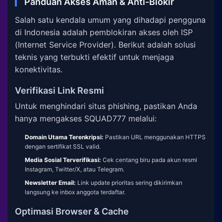
Panduan Akses Aman & Anti-Blokir
Salah satu kendala umum yang dihadapi pengguna
di Indonesia adalah pemblokiran akses oleh ISP
(Internet Service Provider). Berikut adalah solusi
teknis yang terbukti efektif untuk menjaga
konektivitas.
Verifikasi Link Resmi
Untuk menghindari situs phishing, pastikan Anda
hanya mengakses SQUAD777 melalui:
Domain Utama Terenkripsi:
Pastikan URL menggunakan HTTPS
dengan sertifikat SSL valid.
Media Sosial Terverifikasi:
Cek centang biru pada akun resmi
Instagram, Twitter/X, atau Telegram.
Newsletter Email:
Link update prioritas sering dikirimkan
langsung ke inbox anggota terdaftar.
Optimasi Browser & Cache