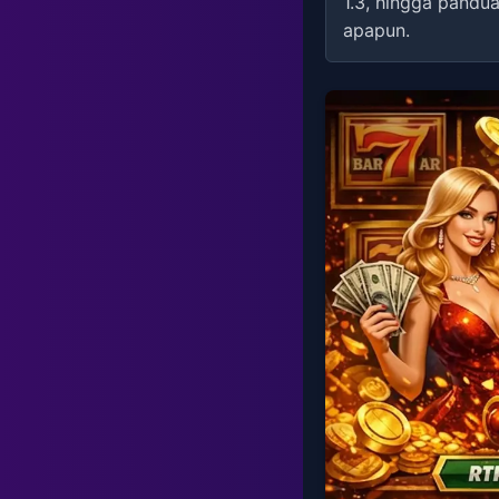
1.3, hingga pandu
apapun.