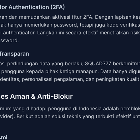
or Authentication (2FA)
n dan memudahkan aktivasi fitur 2FA. Dengan lapisan k
idak hanya memerlukan password, tetapi juga kode verifikas
i authenticator. Langkah ini secara efektif menetralkan ris
assword.
 Transparan
asi perlindungan data yang berlaku, SQUAD777 berkomitme
i pengguna kepada pihak ketiga manapun. Data hanya digu
 identitas, personalisasi pengalaman, dan peningkatan kualit
es Aman & Anti-Blokir
umum yang dihadapi pengguna di Indonesia adalah pemblok
ovider). Berikut adalah solusi teknis yang terbukti efektif u
smi