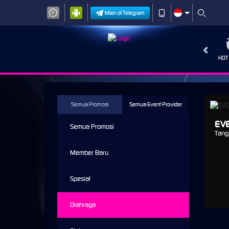
Main di Telegram
HOT
Semua Promosi
Semua Event Provider
EVE
Semua Promosi
Tang
Member Baru
Spesial
Olahraga