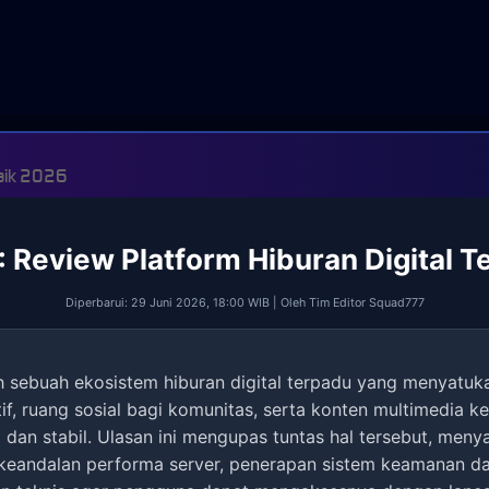
baik 2026
Review Platform Hiburan Digital T
Diperbarui: 29 Juni 2026, 18:00 WIB | Oleh Tim Editor Squad777
 sebuah ekosistem hiburan digital terpadu yang menyatuk
if, ruang sosial bagi komunitas, serta konten multimedia k
dan stabil. Ulasan ini mengupas tuntas hal tersebut, menyaj
keandalan performa server, penerapan sistem keamanan da