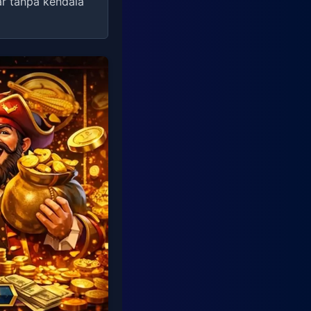
r tanpa kendala