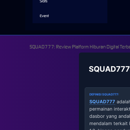
Slots
Event
SQUAD777: Review Platform Hiburan Digital Ter
SQUAD777: 
DEFINISI SQUAD777:
SQUAD777
adalah
permainan interakt
dasbor yang andal 
mendalam terkait 