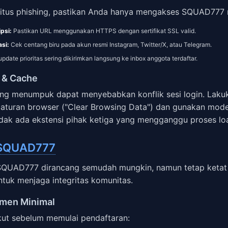
itus phishing, pastikan Anda hanya mengakses SQUAD777 m
psi:
Pastikan URL menggunakan HTTPS dengan sertifikat SSL valid.
asi:
Cek centang biru pada akun resmi Instagram, Twitter/X, atau Telegram.
update prioritas sering dikirimkan langsung ke inbox anggota terdaftar.
 & Cache
ang menumpuk dapat menyebabkan konflik sesi login. Lak
gaturan browser ("Clear Browsing Data") dan gunakan mode
dak ada ekstensi pihak ketiga yang mengganggu proses lo
 SQUAD777
QUAD777 dirancang semudah mungkin, namun tetap ketat
 untuk menjaga integritas komunitas.
umen Minimal
ikut sebelum memulai pendaftaran: