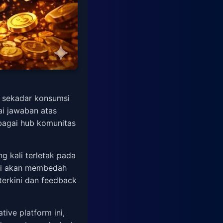
ri sekadar konsumsi
i jawaban atas
ebagai hub komunitas
g kali terletak pada
kami akan membedah
erkini dan feedback
ive platform ini,