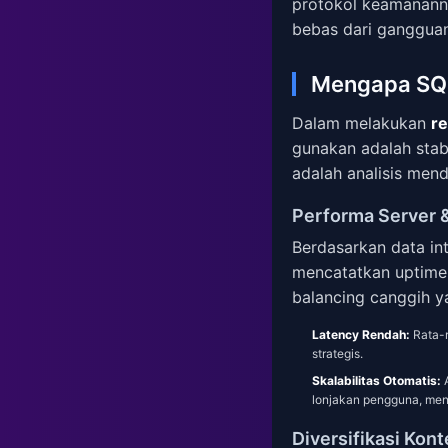
protokol keamanann
bebas dari gangguan 
Mengapa SQU
Dalam melakukan
re
gunakan adalah stabi
adalah analisis me
Performa Server &
Berdasarkan data in
mencatatkan uptime 
balancing canggih ya
Latency Rendah:
Rata-r
strategis.
Skalabilitas Otomatis:
A
lonjakan pengguna, men
Diversifikasi Kon