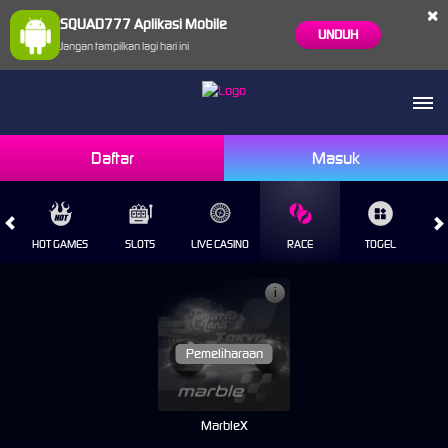
×
SQUAD777 Aplikasi Mobile
UNDUH
Jangan tampilkan lagi hari ini
Daftar
Masuk
HOT GAMES
SLOTS
LIVE CASINO
RACE
TOGEL
OL
i
MarbleX