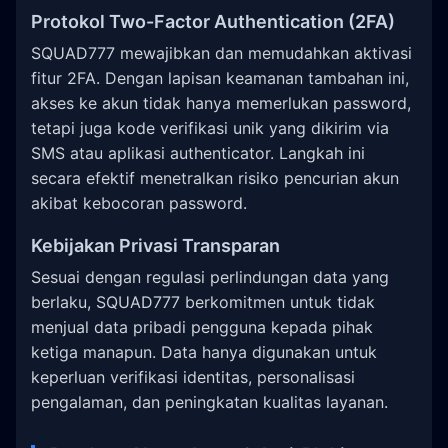
Protokol Two-Factor Authentication (2FA)
SQUAD777 mewajibkan dan memudahkan aktivasi
fitur 2FA. Dengan lapisan keamanan tambahan ini,
akses ke akun tidak hanya memerlukan password,
tetapi juga kode verifikasi unik yang dikirim via
SMS atau aplikasi authenticator. Langkah ini
secara efektif menetralkan risiko pencurian akun
akibat kebocoran password.
Kebijakan Privasi Transparan
Sesuai dengan regulasi perlindungan data yang
berlaku, SQUAD777 berkomitmen untuk tidak
menjual data pribadi pengguna kepada pihak
ketiga manapun. Data hanya digunakan untuk
keperluan verifikasi identitas, personalisasi
pengalaman, dan peningkatan kualitas layanan.