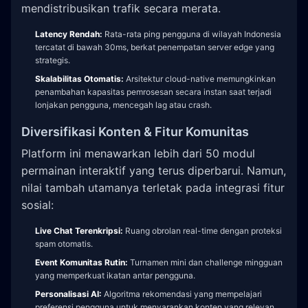
mendistribusikan trafik secara merata.
Latency Rendah:
Rata-rata ping pengguna di wilayah Indonesia
tercatat di bawah 30ms, berkat penempatan server edge yang
strategis.
Skalabilitas Otomatis:
Arsitektur cloud-native memungkinkan
penambahan kapasitas pemrosesan secara instan saat terjadi
lonjakan pengguna, mencegah lag atau crash.
Diversifikasi Konten & Fitur Komunitas
Platform ini menawarkan lebih dari 50 modul
permainan interaktif yang terus diperbarui. Namun,
nilai tambah utamanya terletak pada integrasi fitur
sosial:
Live Chat Terenkripsi:
Ruang obrolan real-time dengan proteksi
spam otomatis.
Event Komunitas Rutin:
Turnamen mini dan challenge mingguan
yang memperkuat ikatan antar pengguna.
Personalisasi AI:
Algoritma rekomendasi yang mempelajari
preferensi pengguna untuk menyarankan konten yang relevan.