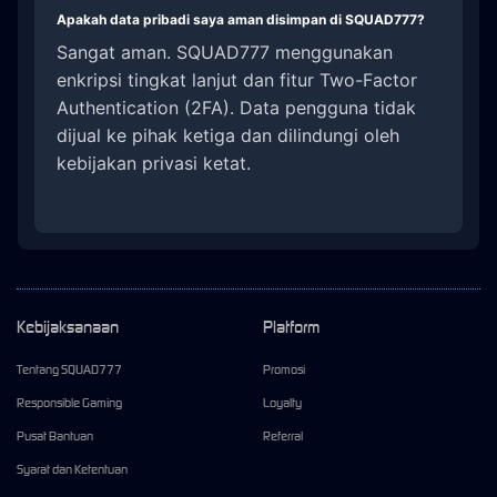
Apakah data pribadi saya aman disimpan di SQUAD777?
Sangat aman. SQUAD777 menggunakan
enkripsi tingkat lanjut dan fitur Two-Factor
Authentication (2FA). Data pengguna tidak
dijual ke pihak ketiga dan dilindungi oleh
kebijakan privasi ketat.
Kebijaksanaan
Platform
Tentang SQUAD777
Promosi
Responsible Gaming
Loyalty
Pusat Bantuan
Referral
Syarat dan Ketentuan