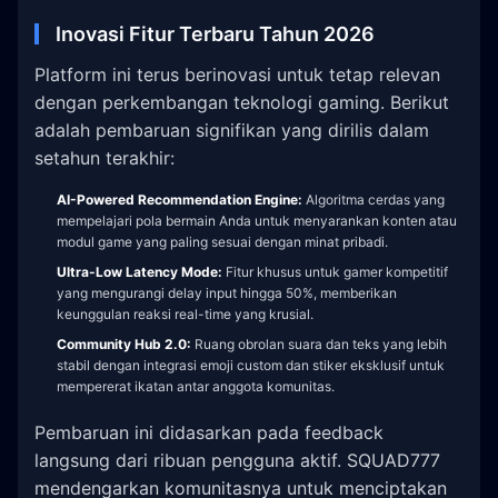
Inovasi Fitur Terbaru Tahun 2026
Platform ini terus berinovasi untuk tetap relevan
dengan perkembangan teknologi gaming. Berikut
adalah pembaruan signifikan yang dirilis dalam
setahun terakhir:
AI-Powered Recommendation Engine:
Algoritma cerdas yang
mempelajari pola bermain Anda untuk menyarankan konten atau
modul game yang paling sesuai dengan minat pribadi.
Ultra-Low Latency Mode:
Fitur khusus untuk gamer kompetitif
yang mengurangi delay input hingga 50%, memberikan
keunggulan reaksi real-time yang krusial.
Community Hub 2.0:
Ruang obrolan suara dan teks yang lebih
stabil dengan integrasi emoji custom dan stiker eksklusif untuk
mempererat ikatan antar anggota komunitas.
Pembaruan ini didasarkan pada feedback
langsung dari ribuan pengguna aktif. SQUAD777
mendengarkan komunitasnya untuk menciptakan