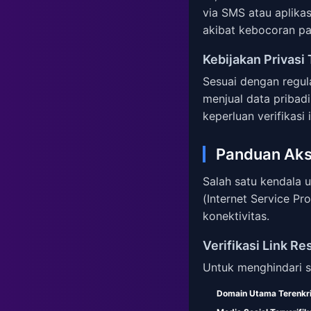
via SMS atau aplikas
akibat kebocoran p
Kebijakan Privasi
Sesuai dengan regul
menjual data pribad
keperluan verifikasi
Panduan Aks
Salah satu kendala 
(Internet Service Pr
konektivitas.
Verifikasi Link Re
Untuk menghindari s
Domain Utama Terenkri