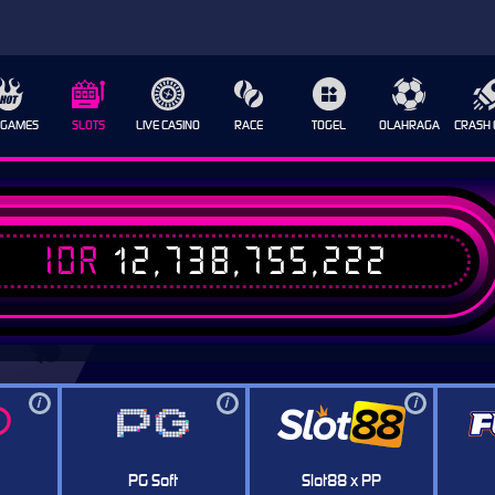
 GAMES
SLOTS
LIVE CASINO
RACE
TOGEL
OLAHRAGA
CRASH
IDR
12,738,755,222
i
i
i
a
PG Soft
Slot88 x PP