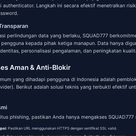
i authenticator. Langkah ini secara efektif menetralkan ris
assword.
 Transparan
asi perlindungan data yang berlaku, SQUAD777 berkomitme
i pengguna kepada pihak ketiga manapun. Data hanya digu
 identitas, personalisasi pengalaman, dan peningkatan kualit
es Aman & Anti-Blokir
umum yang dihadapi pengguna di Indonesia adalah pemblok
ovider). Berikut adalah solusi teknis yang terbukti efektif u
smi
itus phishing, pastikan Anda hanya mengakses SQUAD777 m
psi:
Pastikan URL menggunakan HTTPS dengan sertifikat SSL valid.