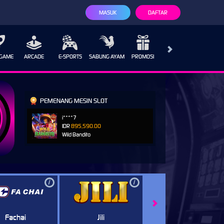
MASUK
DAFTAR
 GAME
ARCADE
E-SPORTS
SABUNG AYAM
PROMOSI
PEMENANG MESIN SLOT
i****7
IDR
895,590.00
Wild Bandito
i****7
IDR
578,070.00
Wild Bandito
i
i
i
arsyad0****8
IDR
520,000.00
No Limit City
Mahjong Ways
Fachai
Jili
adrianm****n