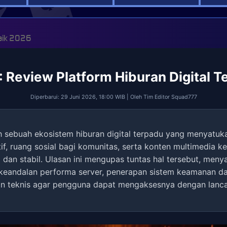
baik 2026
Review Platform Hiburan Digital T
Diperbarui: 29 Juni 2026, 18:00 WIB | Oleh Tim Editor Squad777
 sebuah ekosistem hiburan digital terpadu yang menyatuk
if, ruang sosial bagi komunitas, serta konten multimedia k
dan stabil. Ulasan ini mengupas tuntas hal tersebut, menyaj
keandalan performa server, penerapan sistem keamanan da
an teknis agar pengguna dapat mengaksesnya dengan lanca