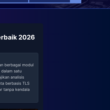
IDR
497,790.00
Starlight Princess™ 1000
erbaik 2026
an berbagai modul
e dalam satu
ikan analisis
ta berbasis TLS
r tanpa kendala