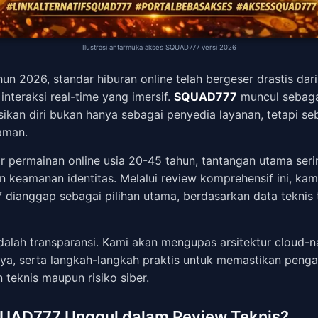
Ilustrasi antarmuka akses SQUAD777 versi 2026
ahun 2026, standar hiburan online telah bergeser drastis da
interaksi real-time yang imersif.
SQUAD777
muncul sebaga
sikan diri bukan hanya sebagai penyedia layanan, tetapi s
aman.
 permainan online usia 20-45 tahun, tantangan utama serin
dan keamanan identitas. Melalui review komprehensif ini, 
anggap sebagai pilihan utama, berdasarkan data teknis t
alah transparansi. Kami akan mengupas arsitektur cloud-nat
ya, serta langkah-langkah praktis untuk memastikan peng
teknis maupun risiko siber.
AD777 Unggul dalam Review Teknis?