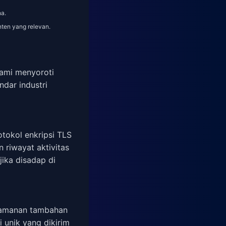
a.
ten yang relevan.
kami menyoroti
dar industri
otokol enkripsi TLS
an riwayat aktivitas
jika disadap di
eamanan tambahan
i unik yang dikirim