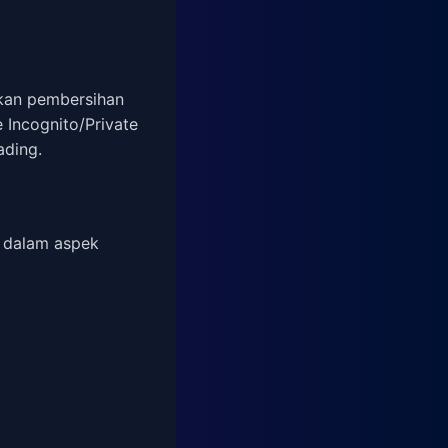
ukan pembersihan
 Incognito/Private
ading.
 dalam aspek