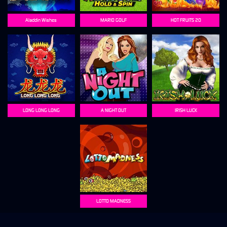
Aladdin Wishes
MARIO GOLF
HOT FRUITS 20
LONG LONG LONG
A NIGHT OUT
IRISH LUCK
LOTTO MADNESS