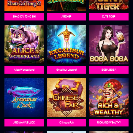
ZHAO CAI TONG ZHI
ARCHER
CUTE TIGER
Alice Wonderland
Excalibur Legend
BOBA BOBA
AROWANAS LUCK
Chinese Fair
RICH AND WEALTHY