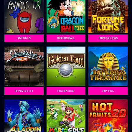
AMONG US
DRAGON BALL
FORTUNE LIONS
SILVER BULLET
GOLDEN TOUR
BOY KING