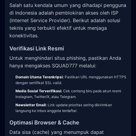
Salah satu kendala umum yang dihadapi pengguna
di Indonesia adalah pemblokiran akses oleh ISP
(Internet Service Provider). Berikut adalah solusi
teknis yang terbukti efektif untuk menjaga
konektivitas.
Verifikasi Link Resmi
Untuk menghindari situs phishing, pastikan Anda
hanya mengakses SQUAD777 melalui:
Domain Utama Terenkripsi:
Pastikan URL menggunakan HTTPS
dengan sertifikat SSL valid.
Media Sosial Terverifikasi:
Cek centang biru pada akun resmi
Instagram, Twitter/X, atau Telegram.
Newsletter Email:
Link update prioritas sering dikirimkan
langsung ke inbox anggota terdaftar.
Optimasi Browser & Cache
Data sisa (cache) yang menumpuk dapat