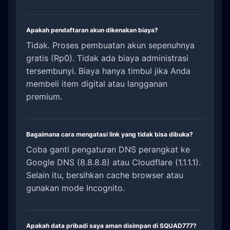
Apakah pendaftaran akun dikenakan biaya?
Tidak. Proses pembuatan akun sepenuhnya
gratis (Rp0). Tidak ada biaya administrasi
tersembunyi. Biaya hanya timbul jika Anda
membeli item digital atau langganan
premium.
Bagaimana cara mengatasi link yang tidak bisa dibuka?
Coba ganti pengaturan DNS perangkat ke
Google DNS (8.8.8.8) atau Cloudflare (1.1.1.1).
Selain itu, bersihkan cache browser atau
gunakan mode Incognito.
Apakah data pribadi saya aman disimpan di SQUAD777?