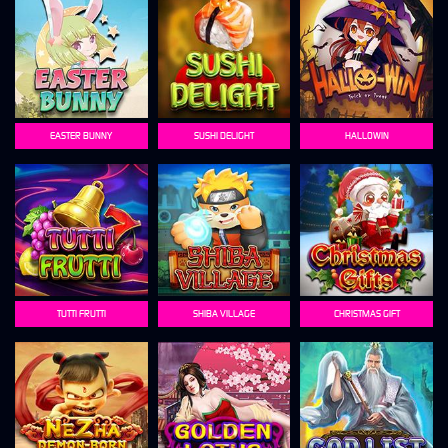
EASTER BUNNY
SUSHI DELIGHT
HALLOWIN
TUTTI FRUTTI
SHIBA VILLAGE
CHRISTMAS GIFT