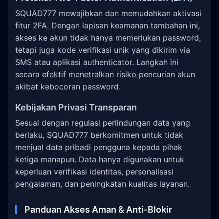
SQUAD777 mewajibkan dan memudahkan aktivasi
fitur 2FA. Dengan lapisan keamanan tambahan ini,
akses ke akun tidak hanya memerlukan password,
tetapi juga kode verifikasi unik yang dikirim via
SMS atau aplikasi authenticator. Langkah ini
secara efektif menetralkan risiko pencurian akun
akibat kebocoran password.
Kebijakan Privasi Transparan
Sesuai dengan regulasi perlindungan data yang
berlaku, SQUAD777 berkomitmen untuk tidak
menjual data pribadi pengguna kepada pihak
ketiga manapun. Data hanya digunakan untuk
keperluan verifikasi identitas, personalisasi
pengalaman, dan peningkatan kualitas layanan.
Panduan Akses Aman & Anti-Blokir