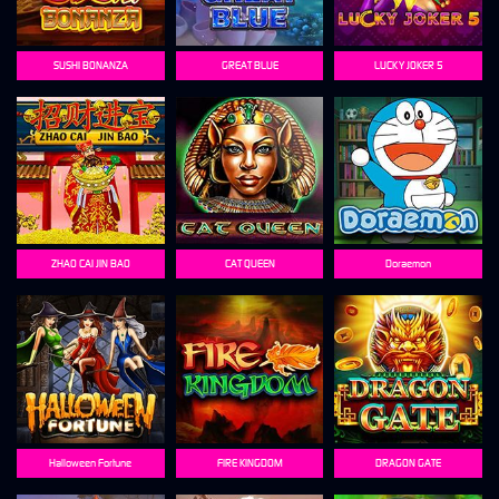
SUSHI BONANZA
GREAT BLUE
LUCKY JOKER 5
ZHAO CAI JIN BAO
CAT QUEEN
Doraemon
Halloween Fortune
FIRE KINGDOM
DRAGON GATE