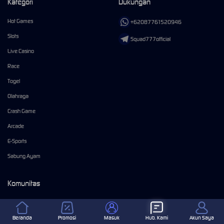
Kategori
Dukungan
Hot Games
+62087761520946
Slots
Squad777official
Live Casino
Race
Togel
Olahraga
Crash Game
Arcade
E-Sports
Sabung Ayam
Komunitas
Beranda
Promosi
Masuk
Hub. Kami
Akun Saya