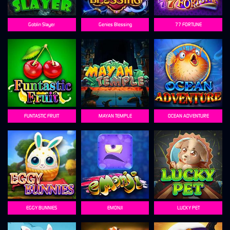
Goblin Slayer
Genies Blessing
77 FORTUNE
FUNTASTIC FRUIT
MAYAN TEMPLE
OCEAN ADVENTURE
EGGY BUNNIES
EMONJI
LUCKY PET