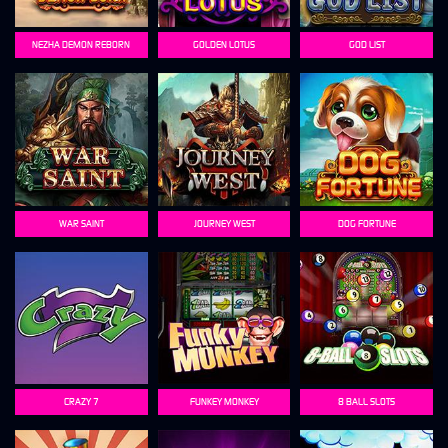
NEZHA DEMON REBORN
GOLDEN LOTUS
GOD LIST
WAR SAINT
JOURNEY WEST
DOG FORTUNE
CRAZY 7
FUNKEY MONKEY
8 BALL SLOTS